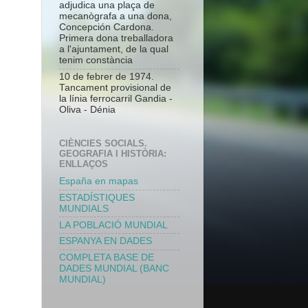
adjudica una plaça de
mecanògrafa a una dona,
Concepción Cardona.
Primera dona treballadora
a l'ajuntament, de la qual
tenim constància
10 de febrer de 1974.
Tancament provisional de
la línia ferrocarril Gandia -
Oliva - Dénia
CIÈNCIES SOCIALS.
GEOGRAFIA I HISTÒRIA:
ENLLAÇOS
España en mapas
ESTADÍSTIQUES
MUNDIALS
LA POBLACIÓ MUNDIAL
ESPANYA EN DADES
COMPLETA BASE DE
DADES MUNDIAL (BANC
MUNDIAL)