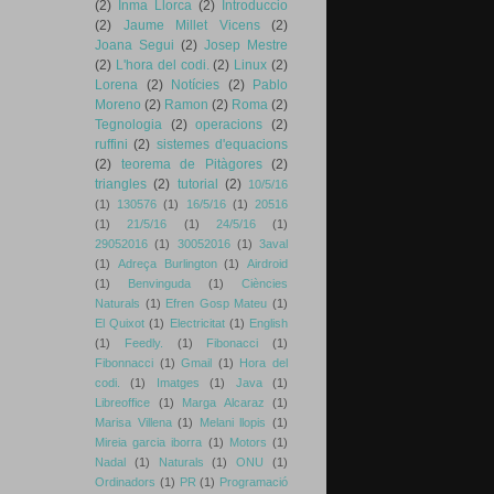
(2)
Inma Llorca
(2)
Introduccio
(2)
Jaume Millet Vicens
(2)
Joana Segui
(2)
Josep Mestre
(2)
L'hora del codi.
(2)
Linux
(2)
Lorena
(2)
Notícies
(2)
Pablo
Moreno
(2)
Ramon
(2)
Roma
(2)
Tegnologia
(2)
operacions
(2)
ruffini
(2)
sistemes d'equacions
(2)
teorema de Pitàgores
(2)
triangles
(2)
tutorial
(2)
10/5/16
(1)
130576
(1)
16/5/16
(1)
20516
(1)
21/5/16
(1)
24/5/16
(1)
29052016
(1)
30052016
(1)
3aval
(1)
Adreça Burlington
(1)
Airdroid
(1)
Benvinguda
(1)
Ciències
Naturals
(1)
Efren Gosp Mateu
(1)
El Quixot
(1)
Electricitat
(1)
English
(1)
Feedly.
(1)
Fibonacci
(1)
Fibonnacci
(1)
Gmail
(1)
Hora del
codi.
(1)
Imatges
(1)
Java
(1)
Libreoffice
(1)
Marga Alcaraz
(1)
Marisa Villena
(1)
Melani llopis
(1)
Mireia garcia iborra
(1)
Motors
(1)
Nadal
(1)
Naturals
(1)
ONU
(1)
Ordinadors
(1)
PR
(1)
Programació