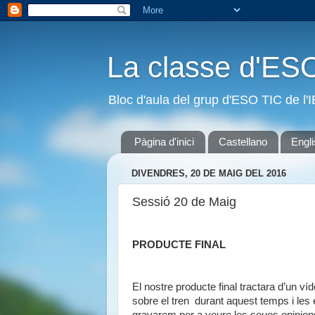
La classe d'ES
Bloc d'aula del grup d'ESO TIC de l
Pàgina d'inici
Castellano
Engl
DIVENDRES, 20 DE MAIG DEL 2016
Sessió 20 de Maig
PRODUCTE FINAL
El nostre producte final tractara d’un v
sobre el tren durant aquest temps i les