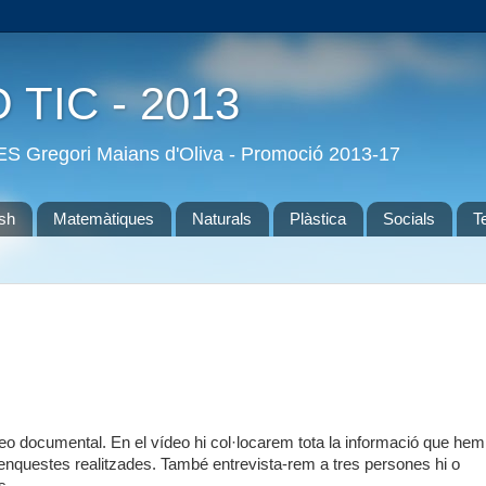
O TIC - 2013
'IES Gregori Maians d'Oliva - Promoció 2013-17
ish
Matemàtiques
Naturals
Plàstica
Socials
T
ídeo documental. En el vídeo hi col·locarem tota la informació que hem
 enquestes realitzades. També entrevista-rem a tres persones hi o