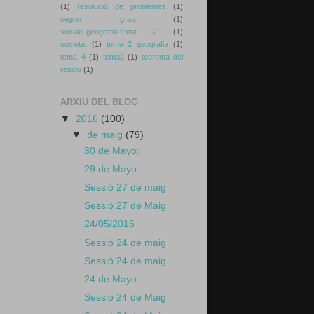
(1)
resolució de problemes
(1)
segon grau
(1)
socials.geografia.tema 2
(1)
societat
(1)
tema 2 geografia
(1)
tema 4
(1)
tema2
(1)
teorema del
residu
(1)
ARXIU DEL BLOG
▼
2016
(100)
▼
de maig
(79)
30 de Mayo:
29 de Mayo:
Sessió 27 de maig
Sessió 27 de Maig
24/05/2016
Sessió 24 de maig
Sessió 24 de maig
24 de Mayo:
Sessió 24 de Maig