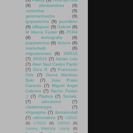
(9)
Feedly
(9)
Hora del codi
(9)
alisobanskisa
(9)
corbonhai
(9)
gemmartinezbo
(9)
ignpastorma
(9)
jaumilletvi
(9)
silllopisor
(9)
Gabriel
(8)
M Mercè Fuster
(8)
PCR4
(8)
demografia
(8)
juapastorma
(8)
lectura
(8)
marlurbeib
(8)
migcabreraes
(8)
160516
(7)
200516
(7)
Adrian cots
(7)
Alain Saul Castro Pardo
(7)
Dora R.
(7)
Franccesc
Orts
(7)
Gema Martinez
Bolo
(7)
Jose Prieto
Caceres
(7)
Miguel Angel
Cabrera
(7)
Nacho Pastor
;)
(7)
Plàstica
(7)
Socials.
(7)
adrcotsmo
(7)
claalemanypa
(7)
efrgospma
(7)
llomalondall
(7)
rafmoratoro
(7)
130516
(6)
170516
(6)
230516
(6)
Llorenç Malonda Llorca
(6)