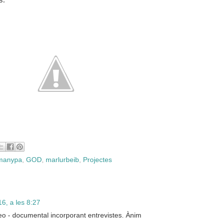
s.
emanypa
,
GOD
,
marlurbeib
,
Projectes
6, a les 8:27
eo - documental incorporant entrevistes. Ànim