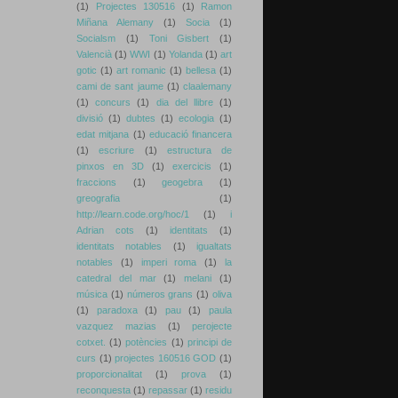
(1)
Projectes 130516
(1)
Ramon
Miñana Alemany
(1)
Socia
(1)
Socialsm
(1)
Toni Gisbert
(1)
Valencià
(1)
WWI
(1)
Yolanda
(1)
art
gotic
(1)
art romanic
(1)
bellesa
(1)
cami de sant jaume
(1)
claalemany
(1)
concurs
(1)
dia del llibre
(1)
divisió
(1)
dubtes
(1)
ecologia
(1)
edat mitjana
(1)
educació financera
(1)
escriure
(1)
estructura de
pinxos en 3D
(1)
exercicis
(1)
fraccions
(1)
geogebra
(1)
greografia
(1)
http://learn.code.org/hoc/1
(1)
i
Adrian cots
(1)
identitats
(1)
identitats notables
(1)
igualtats
notables
(1)
imperi roma
(1)
la
catedral del mar
(1)
melani
(1)
música
(1)
números grans
(1)
oliva
(1)
paradoxa
(1)
pau
(1)
paula
vazquez mazias
(1)
perojecte
cotxet.
(1)
potències
(1)
principi de
curs
(1)
projectes 160516 GOD
(1)
proporcionalitat
(1)
prova
(1)
reconquesta
(1)
repassar
(1)
residu