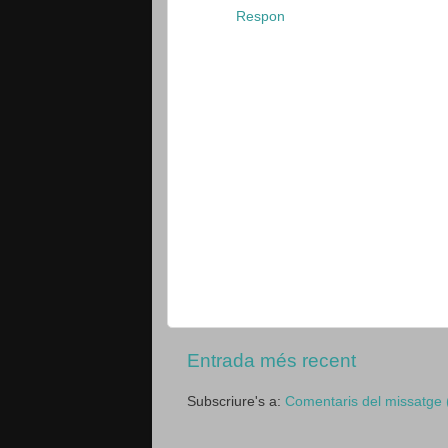
Respon
Entrada més recent
Subscriure's a:
Comentaris del missatge