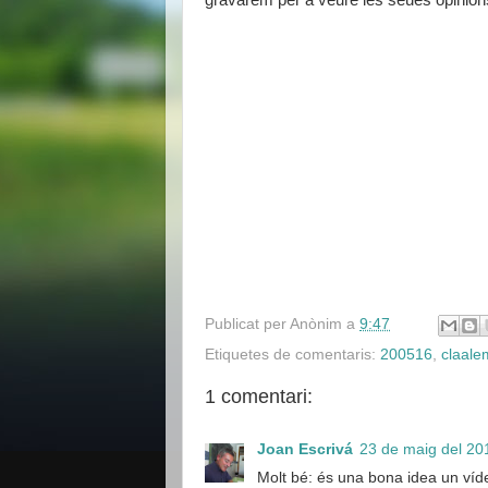
gravarem per a veure les seues opinion
Publicat per
Anònim
a
9:47
Etiquetes de comentaris:
200516
,
claal
1 comentari:
Joan Escrivá
23 de maig del 201
Molt bé: és una bona idea un víd