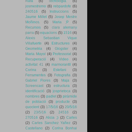
Rafa
(6)
Tecnologia.
(6)
josmestremo
(6)
rebpardofe
(6)
240516
(5)
Instruccions
(5)
Jaume Millet
(5)
Josep Mestre
Moñinos.
(5)
Maria ;P
(5)
Recursos
(5)
clara alemany
parra
(5)
equacions
(5)
1516
(4)
Alexis Sebastian Vique
Villafuerte
(4)
Estructures
(4)
Geometria
(4)
Glogster
(4)
Maria Mayol
(4)
Professorat
(4)
Recuperació
(4)
Video
(4)
activitat 41
(4)
marmorantll
(4)
Corina
(3)
Estefani
(3)
Ferramentes
(3)
Fotografia
(3)
Gabriel Flores
(3)
Maja
(3)
Screencast
(3)
estructura
(3)
identificació
(3)
josprietoca
(3)
nombres
(3)
padlet
(3)
piràmide
de població
(3)
producte
(3)
quocient
(3)
17/5/16
(2)
20/5/16
(2)
23/5/16
(2)
24516
(2)
270516
(2)
Alicia ;)
(2)
Carles
(2)
Carles Sanchez Yañez
(2)
Castellano
(2)
Corina Bonhai