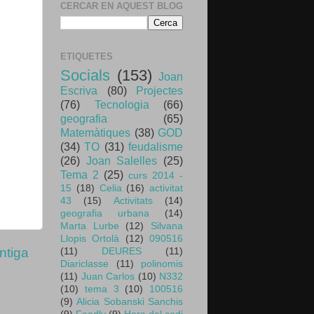
CERCAR EN AQUEST BLOG
ETIQUETES
Socials
(153)
Joan
Escriva
(80)
Projectes
(76)
Tecnologia
(66)
geografia
(65)
Matemàtiques
(38)
GOD
(34)
TO
(31)
feudalisme
(26)
Joan Salelles
(25)
Tema 2
(25)
curs 2014 -
15
(18)
Celia
(16)
activitat
43
(15)
Activitats
(14)
geografia urbana
(14)
Marta Lurbe
(12)
Silvana
Llopis Ortolà
(12)
090516
ntiga
(11)
DEURES
(11)
Diariclasse
(11)
polinomis
(11)
Juan Carlos
(10)
N332
(10)
tema 3
(10)
100516
(9)
Alicia Sobanski Sanchis