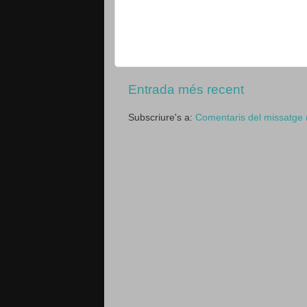
Entrada més recent
Subscriure's a:
Comentaris del missatge