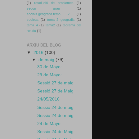
(1)
resolució de problemes
(1)
segon grau
(1)
socials.geografia.tema 2
(1)
societat
(1)
tema 2 geografia
(1)
tema 4
(1)
tema2
(1)
teorema del
residu
(1)
ARXIU DEL BLOG
▼
2016
(100)
▼
de maig
(79)
30 de Mayo:
29 de Mayo:
Sessió 27 de maig
Sessió 27 de Maig
24/05/2016
Sessió 24 de maig
Sessió 24 de maig
24 de Mayo:
Sessió 24 de Maig