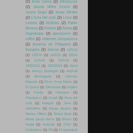
(2)
Inma Llorca
(2)
Introduccio
(2)
Jaume Millet Vicens
(2)
Joana Segui
(2)
Josep Mestre
(2)
L'hora del codi.
(2)
Linux
(2)
Lorena
(2)
Notícies
(2)
Pablo
Moreno
(2)
Ramon
(2)
Roma
(2)
Tegnologia
(2)
operacions
(2)
ruffini
(2)
sistemes d'equacions
(2)
teorema de Pitàgores
(2)
triangles
(2)
tutorial
(2)
10/5/16
(1)
130576
(1)
16/5/16
(1)
20516
(1)
21/5/16
(1)
24/5/16
(1)
29052016
(1)
30052016
(1)
3aval
(1)
Adreça Burlington
(1)
Airdroid
(1)
Benvinguda
(1)
Ciències
Naturals
(1)
Efren Gosp Mateu
(1)
El Quixot
(1)
Electricitat
(1)
English
(1)
Feedly.
(1)
Fibonacci
(1)
Fibonnacci
(1)
Gmail
(1)
Hora del
codi.
(1)
Imatges
(1)
Java
(1)
Libreoffice
(1)
Marga Alcaraz
(1)
Marisa Villena
(1)
Melani llopis
(1)
Mireia garcia iborra
(1)
Motors
(1)
Nadal
(1)
Naturals
(1)
ONU
(1)
Ordinadors
(1)
PR
(1)
Programació