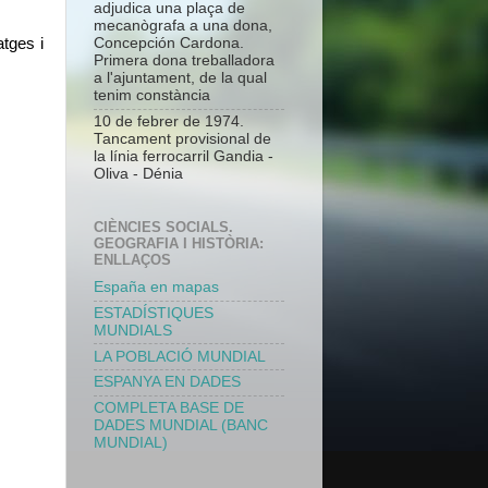
adjudica una plaça de
mecanògrafa a una dona,
tges i 
Concepción Cardona.
Primera dona treballadora
a l'ajuntament, de la qual
tenim constància
10 de febrer de 1974.
Tancament provisional de
la línia ferrocarril Gandia -
Oliva - Dénia
CIÈNCIES SOCIALS.
GEOGRAFIA I HISTÒRIA:
ENLLAÇOS
España en mapas
ESTADÍSTIQUES
MUNDIALS
LA POBLACIÓ MUNDIAL
ESPANYA EN DADES
COMPLETA BASE DE
DADES MUNDIAL (BANC
MUNDIAL)