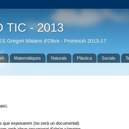
O TIC - 2013
'IES Gregori Maians d'Oliva - Promoció 2013-17
ish
Matemàtiques
Naturals
Plàstica
Socials
T
així.
es que exposarem (no serà un documental)