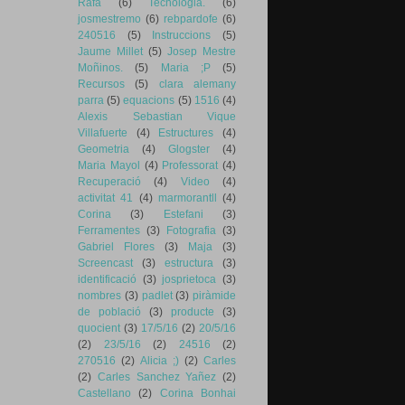
Rafa
(6)
Tecnologia.
(6)
josmestremo
(6)
rebpardofe
(6)
240516
(5)
Instruccions
(5)
Jaume Millet
(5)
Josep Mestre
Moñinos.
(5)
Maria ;P
(5)
Recursos
(5)
clara alemany
parra
(5)
equacions
(5)
1516
(4)
Alexis Sebastian Vique
Villafuerte
(4)
Estructures
(4)
Geometria
(4)
Glogster
(4)
Maria Mayol
(4)
Professorat
(4)
Recuperació
(4)
Video
(4)
activitat 41
(4)
marmorantll
(4)
Corina
(3)
Estefani
(3)
Ferramentes
(3)
Fotografia
(3)
Gabriel Flores
(3)
Maja
(3)
Screencast
(3)
estructura
(3)
identificació
(3)
josprietoca
(3)
nombres
(3)
padlet
(3)
piràmide
de població
(3)
producte
(3)
quocient
(3)
17/5/16
(2)
20/5/16
(2)
23/5/16
(2)
24516
(2)
270516
(2)
Alicia ;)
(2)
Carles
(2)
Carles Sanchez Yañez
(2)
Castellano
(2)
Corina Bonhai