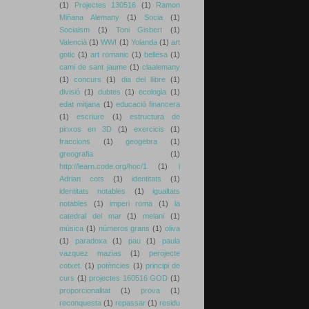
(1)
Projectes 130516
(1)
Ramon
Miñana Alemany
(1)
Socia
(1)
Socialsm
(1)
Toni Gisbert
(1)
Valencià
(1)
WWI
(1)
Yolanda
(1)
art
gotic
(1)
art romanic
(1)
bellesa
(1)
cami de sant jaume
(1)
claalemany
(1)
concurs
(1)
dia del llibre
(1)
divisió
(1)
dubtes
(1)
ecologia
(1)
edat mitjana
(1)
educació financera
(1)
escriure
(1)
estructura de
pinxos en 3D
(1)
exercicis
(1)
fraccions
(1)
geogebra
(1)
greografia
(1)
http://learn.code.org/hoc/1
(1)
i
Adrian cots
(1)
identitats
(1)
identitats notables
(1)
igualtats
notables
(1)
imperi roma
(1)
la
catedral del mar
(1)
melani
(1)
música
(1)
números grans
(1)
oliva
(1)
paradoxa
(1)
pau
(1)
paula
vazquez mazias
(1)
perojecte
cotxet.
(1)
potències
(1)
principi de
curs
(1)
projectes 160516 GOD
(1)
proporcionalitat
(1)
prova
(1)
reconquesta
(1)
repassar
(1)
residu