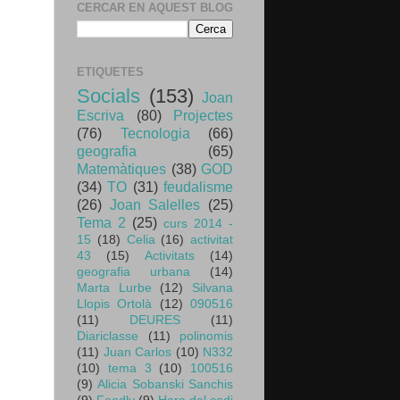
CERCAR EN AQUEST BLOG
ETIQUETES
Socials
(153)
Joan
Escriva
(80)
Projectes
(76)
Tecnologia
(66)
geografia
(65)
Matemàtiques
(38)
GOD
(34)
TO
(31)
feudalisme
(26)
Joan Salelles
(25)
Tema 2
(25)
curs 2014 -
15
(18)
Celia
(16)
activitat
43
(15)
Activitats
(14)
geografia urbana
(14)
Marta Lurbe
(12)
Silvana
Llopis Ortolà
(12)
090516
(11)
DEURES
(11)
Diariclasse
(11)
polinomis
(11)
Juan Carlos
(10)
N332
(10)
tema 3
(10)
100516
(9)
Alicia Sobanski Sanchis