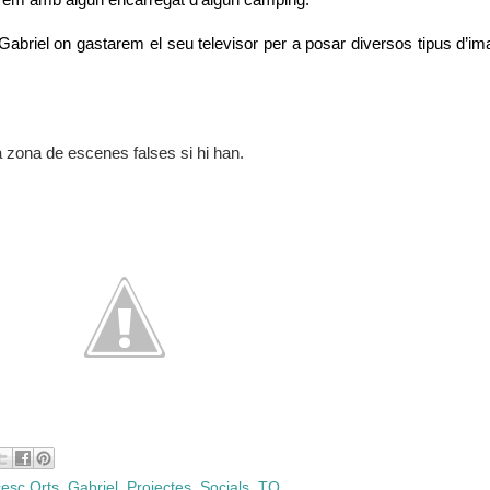
arem amb algun encarregat d’algún càmping.
Gabriel on gastarem el seu televisor per a posar diversos tipus d’ima
 zona de escenes falses si hi han.
esc Orts
,
Gabriel
,
Projectes
,
Socials
,
TO