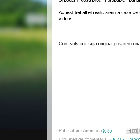
Si podem (cosa prou improbable)  parl
Aquest treball el realitzarem a casa de 
vídeos.  
Com vols que siga original posarem una
Publicat per
Anònim
a
9:25
Etiquetes de comentaris:
20/5/16
,
Francc