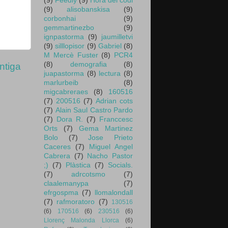
(9)
Feedly
(9)
Hora del codi
(9)
alisobanskisa
(9)
corbonhai
(9)
gemmartinezbo
(9)
ignpastorma
(9)
jaumilletvi
(9)
silllopisor
(9)
Gabriel
(8)
M Mercè Fuster
(8)
PCR4
(8)
demografia
(8)
ntiga
juapastorma
(8)
lectura
(8)
marlurbeib
(8)
migcabreraes
(8)
160516
(7)
200516
(7)
Adrian cots
(7)
Alain Saul Castro Pardo
(7)
Dora R.
(7)
Franccesc
Orts
(7)
Gema Martinez
Bolo
(7)
Jose Prieto
Caceres
(7)
Miguel Angel
Cabrera
(7)
Nacho Pastor
;)
(7)
Plàstica
(7)
Socials.
(7)
adrcotsmo
(7)
claalemanypa
(7)
efrgospma
(7)
llomalondall
(7)
rafmoratoro
(7)
130516
(6)
170516
(6)
230516
(6)
Llorenç Malonda Llorca
(6)