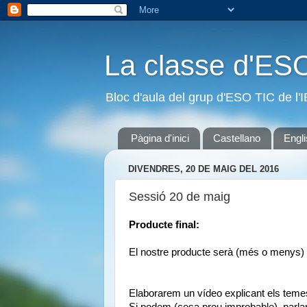
La classe d'ES
Bloc d'aula del grup d'ESO TIC de l
Pàgina d'inici
Castellano
Engl
DIVENDRES, 20 DE MAIG DEL 2016
Sessió 20 de maig
Producte final:
El nostre producte serà (més o menys) 
Elaborarem un vídeo explicant els tem