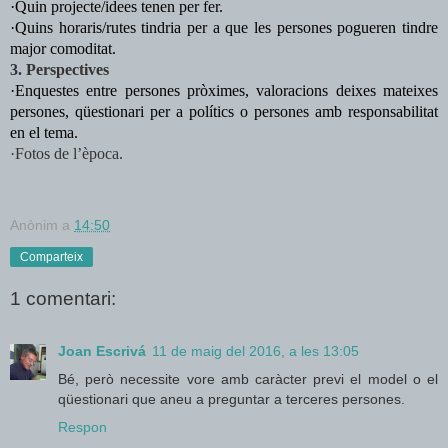
·Quin projecte/idees tenen per fer. 
·Quins horaris/rutes tindria per a que les persones pogueren tindre 
major comoditat.               
3. Perspectives
·Enquestes entre persones pròximes, valoracions deixes mateixes 
persones, qüestionari per a polítics o persones amb responsabilitat 
en el tema.
·Fotos de l’època.
Anònim
a
14:50
Comparteix
1 comentari:
Joan Escrivá
11 de maig del 2016, a les 13:05
Bé, però necessite vore amb caràcter previ el model o el
qüestionari que aneu a preguntar a terceres persones.
Respon