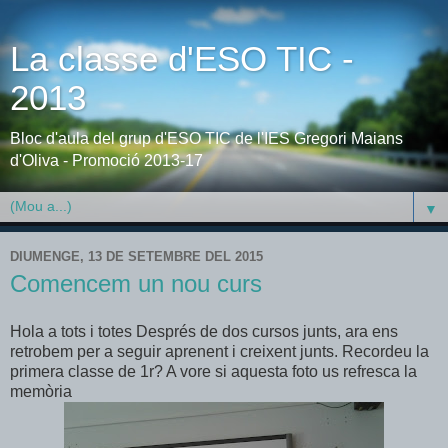
La classe d'ESO TIC -
2013
Bloc d'aula del grup d'ESO TIC de l'IES Gregori Maians
d'Oliva - Promoció 2013-17
▼
DIUMENGE, 13 DE SETEMBRE DEL 2015
Comencem un nou curs
Hola a tots i totes Després de dos cursos junts, ara ens
retrobem per a seguir aprenent i creixent junts. Recordeu la
primera classe de 1r? A vore si aquesta foto us refresca la
memòria