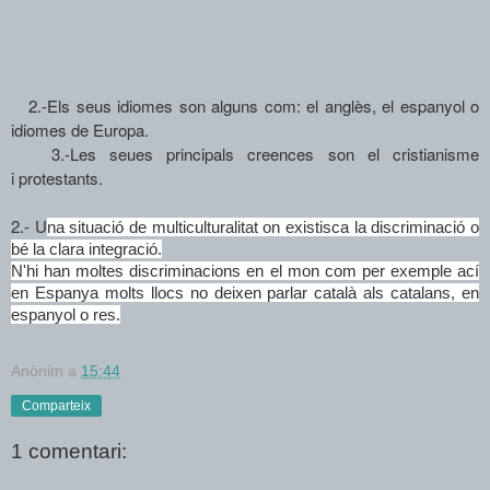
2.-Els seus idiomes son alguns com: el anglès, el espanyol o
idiomes de Europa.
3.-Les seues principals creences son el cristianisme
i protestants.
2.- U
na situació de multiculturalitat on existisca la discriminació o
bé la clara integració.
N'hi han moltes discriminacions en el mon com per exemple ací
en Espanya molts llocs no deixen parlar català als catalans, en
espanyol o res.
Anònim
a
15:44
Comparteix
1 comentari: