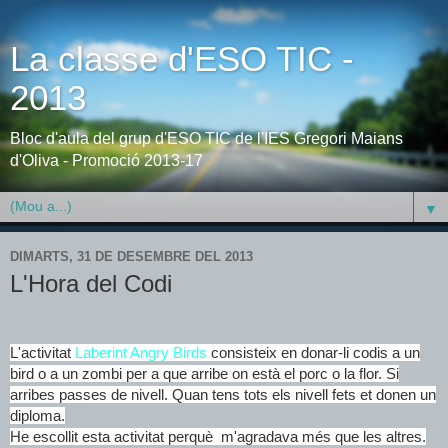
La classe d'ESO TIC -
2013
Bloc d'aula del grup d'ESO TIC de l'IES Gregori Maians
d'Oliva - Promoció 2013-17
▼
DIMARTS, 31 DE DESEMBRE DEL 2013
L'Hora del Codi
L'activitat
Laberint Angry Birds
consisteix en donar-li codis a un
bird o a un zombi per a que arribe on està el porc o la flor. Si
arribes passes de nivell. Quan tens tots els nivell fets et donen un
diploma.
He escollit esta activitat perquè m'agradava més que les altres.