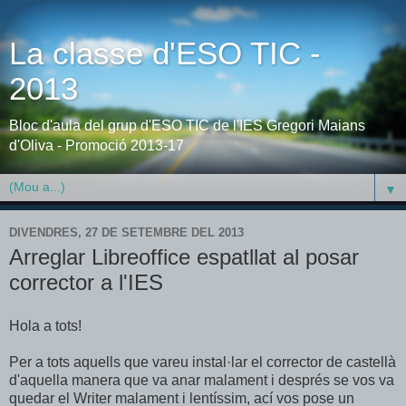
La classe d'ESO TIC -
2013
Bloc d'aula del grup d'ESO TIC de l'IES Gregori Maians
d'Oliva - Promoció 2013-17
▼
DIVENDRES, 27 DE SETEMBRE DEL 2013
Arreglar Libreoffice espatllat al posar
corrector a l'IES
Hola a tots!
Per a tots aquells que vareu instal·lar el corrector de castellà
d'aquella manera que va anar malament i després se vos va
quedar el Writer malament i lentíssim, ací vos pose un