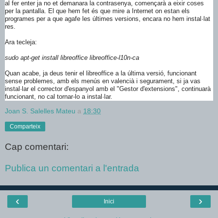
al fer enter ja no et demanara la contrasenya, començarà a eixir coses
per la pantalla. El que hem fet és que mire a Internet on estan els
programes per a que agafe les últimes versions, encara no hem instal·lat
res.
Ara tecleja:
sudo apt-get install libreoffice libreoffice-l10n-ca
Quan acabe, ja deus tenir el libreoffice a la última versió, funcionant
sense problemes, amb els menús en valencià i segurament, si ja vas
instal·lar el corrector d'espanyol amb el "Gestor d'extensions", continuarà
funcionant, no cal tornar-lo a instal·lar.
Joan S. Salelles Mateu
a
18:30
Comparteix
Cap comentari:
Publica un comentari a l'entrada
‹
›
Inici