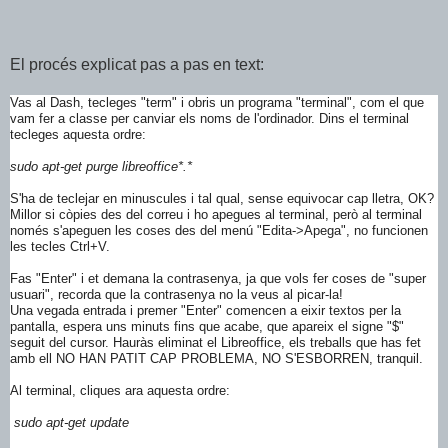
El procés explicat pas a pas en text:
Vas al Dash, tecleges "term" i obris un programa "terminal", com el que
vam fer a classe per canviar els noms de l'ordinador. Dins el terminal
tecleges aquesta ordre:
sudo apt-get purge libreoffice*.*
S'ha de teclejar en minuscules i tal qual, sense equivocar cap lletra, OK?
Millor si còpies des del correu i ho apegues al terminal, però al terminal
només s'apeguen les coses des del menú "Edita->Apega", no funcionen
les tecles Ctrl+V.
Fas "Enter" i et demana la contrasenya, ja que vols fer coses de "super
usuari", recorda que la contrasenya no la veus al picar-la!
Una vegada entrada i premer "Enter" comencen a eixir textos per la
pantalla, espera uns minuts fins que acabe, que apareix el signe "$"
seguit del cursor. Hauràs eliminat el Libreoffice, els treballs que has fet
amb ell NO HAN PATIT CAP PROBLEMA, NO S'ESBORREN, tranquil.
Al terminal, cliques ara aquesta ordre:
sudo apt-get update