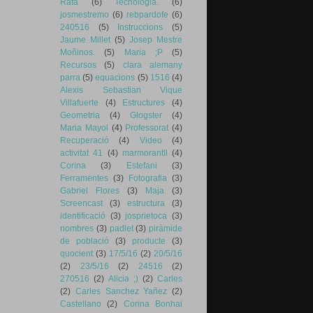
Rafa
(6)
Tecnologia.
(6)
josmestremo
(6)
rebpardofe
(6)
240516
(5)
Instruccions
(5)
Jaume Millet
(5)
Josep Mestre
Moñinos.
(5)
Maria ;P
(5)
Recursos
(5)
clara alemany
parra
(5)
equacions
(5)
1516
(4)
Alexis Sebastian Vique
Villafuerte
(4)
Estructures
(4)
Geometria
(4)
Glogster
(4)
Maria Mayol
(4)
Professorat
(4)
Recuperació
(4)
Video
(4)
activitat 41
(4)
marmorantll
(4)
Corina
(3)
Estefani
(3)
Ferramentes
(3)
Fotografia
(3)
Gabriel Flores
(3)
Maja
(3)
Screencast
(3)
estructura
(3)
identificació
(3)
josprietoca
(3)
nombres
(3)
padlet
(3)
piràmide
de població
(3)
producte
(3)
quocient
(3)
17/5/16
(2)
20/5/16
(2)
23/5/16
(2)
24516
(2)
270516
(2)
Alicia ;)
(2)
Carles
(2)
Carles Sanchez Yañez
(2)
Castellano
(2)
Corina Bonhai