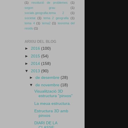
(1)
resolució de problemes
(1)
segon grau
(1)
socials.geografia.tema 2
(1)
societat
(1)
tema 2 geografia
(1)
tema 4
(1)
tema2
(1)
teorema del
residu
(1)
ARXIU DEL BLOG
►
2016
(100)
►
2015
(54)
►
2014
(158)
▼
2013
(90)
►
de desembre
(28)
▼
de novembre
(18)
Visualització 3D
estructura "pinxos"
La meua estructura.
Estructura 3D amb
pinxos
DIARI DE LA
CLASSE: