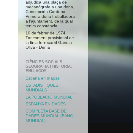
adjudica una plaça de
mecanògrafa a una dona,
Concepción Cardona.
Primera dona treballadora
a l'ajuntament, de la qual
tenim constància
10 de febrer de 1974.
Tancament provisional de
la línia ferrocarril Gandia -
Oliva - Dénia
CIÈNCIES SOCIALS.
GEOGRAFIA I HISTÒRIA:
ENLLAÇOS
España en mapas
ESTADÍSTIQUES
MUNDIALS
LA POBLACIÓ MUNDIAL
ESPANYA EN DADES
COMPLETA BASE DE
DADES MUNDIAL (BANC
MUNDIAL)