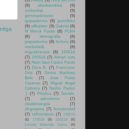
(9)
Feedly
(9)
Hora del codi
(9)
alisobanskisa
(9)
corbonhai
(9)
gemmartinezbo
(9)
ignpastorma
(9)
jaumilletvi
(9)
silllopisor
(9)
Gabriel
(8)
ntiga
M Mercè Fuster
(8)
PCR4
(8)
demografia
(8)
juapastorma
(8)
lectura
(8)
marlurbeib
(8)
migcabreraes
(8)
160516
(7)
200516
(7)
Adrian cots
(7)
Alain Saul Castro Pardo
(7)
Dora R.
(7)
Franccesc
Orts
(7)
Gema Martinez
Bolo
(7)
Jose Prieto
Caceres
(7)
Miguel Angel
Cabrera
(7)
Nacho Pastor
;)
(7)
Plàstica
(7)
Socials.
(7)
adrcotsmo
(7)
claalemanypa
(7)
efrgospma
(7)
llomalondall
(7)
rafmoratoro
(7)
130516
(6)
170516
(6)
230516
(6)
Llorenç Malonda Llorca
(6)