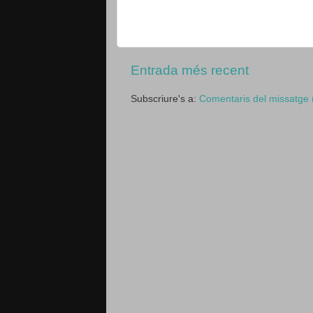
Entrada més recent
Subscriure's a:
Comentaris del missatge