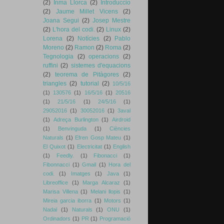
(2)
Inma Llorca
(2)
Introduccio
(2)
Jaume Millet Vicens
(2)
Joana Segui
(2)
Josep Mestre
(2)
L'hora del codi.
(2)
Linux
(2)
Lorena
(2)
Notícies
(2)
Pablo
Moreno
(2)
Ramon
(2)
Roma
(2)
Tegnologia
(2)
operacions
(2)
ruffini
(2)
sistemes d'equacions
(2)
teorema de Pitàgores
(2)
triangles
(2)
tutorial
(2)
10/5/16
(1)
130576
(1)
16/5/16
(1)
20516
(1)
21/5/16
(1)
24/5/16
(1)
29052016
(1)
30052016
(1)
3aval
(1)
Adreça Burlington
(1)
Airdroid
(1)
Benvinguda
(1)
Ciències
Naturals
(1)
Efren Gosp Mateu
(1)
El Quixot
(1)
Electricitat
(1)
English
(1)
Feedly.
(1)
Fibonacci
(1)
Fibonnacci
(1)
Gmail
(1)
Hora del
codi.
(1)
Imatges
(1)
Java
(1)
Libreoffice
(1)
Marga Alcaraz
(1)
Marisa Villena
(1)
Melani llopis
(1)
Mireia garcia iborra
(1)
Motors
(1)
Nadal
(1)
Naturals
(1)
ONU
(1)
Ordinadors
(1)
PR
(1)
Programació