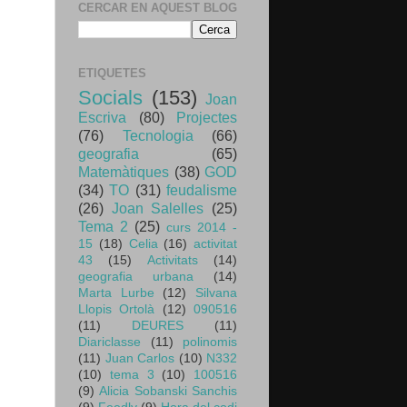
CERCAR EN AQUEST BLOG
ETIQUETES
Socials
(153)
Joan
Escriva
(80)
Projectes
(76)
Tecnologia
(66)
geografia
(65)
Matemàtiques
(38)
GOD
(34)
TO
(31)
feudalisme
(26)
Joan Salelles
(25)
Tema 2
(25)
curs 2014 -
15
(18)
Celia
(16)
activitat
43
(15)
Activitats
(14)
geografia urbana
(14)
Marta Lurbe
(12)
Silvana
Llopis Ortolà
(12)
090516
(11)
DEURES
(11)
Diariclasse
(11)
polinomis
(11)
Juan Carlos
(10)
N332
(10)
tema 3
(10)
100516
(9)
Alicia Sobanski Sanchis