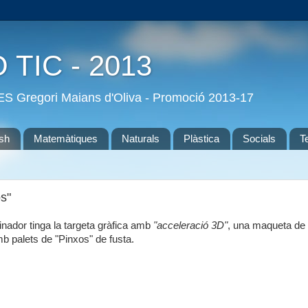
O TIC - 2013
'IES Gregori Maians d'Oliva - Promoció 2013-17
ish
Matemàtiques
Naturals
Plàstica
Socials
T
s"
inador tinga la targeta gràfica amb
"acceleració 3D"
, una maqueta de
mb palets de "Pinxos" de fusta.