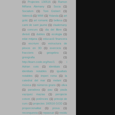
(1)
Projectes 130516
(1)
Ramon
Miñana Alemany
(1)
Socia
(1)
Socialsm
(1)
Toni Gisbert
(1)
Valencià
(1)
WWI
(1)
Yolanda
(1)
art
gotic
(1)
art romanic
(1)
bellesa
(1)
cami de sant jaume
(1)
claalemany
(1)
concurs
(1)
dia del llibre
(1)
divisió
(1)
dubtes
(1)
ecologia
(1)
edat mitjana
(1)
educació financera
(1)
escriure
(1)
estructura de
pinxos en 3D
(1)
exercicis
(1)
fraccions
(1)
geogebra
(1)
greografia
(1)
http://learn.code.org/hoc/1
(1)
i
Adrian cots
(1)
identitats
(1)
identitats notables
(1)
igualtats
notables
(1)
imperi roma
(1)
la
catedral del mar
(1)
melani
(1)
música
(1)
números grans
(1)
oliva
(1)
paradoxa
(1)
pau
(1)
paula
vazquez mazias
(1)
perojecte
cotxet.
(1)
potències
(1)
principi de
curs
(1)
projectes 160516 GOD
(1)
proporcionalitat
(1)
prova
(1)
reconquesta
(1)
repassar
(1)
residu